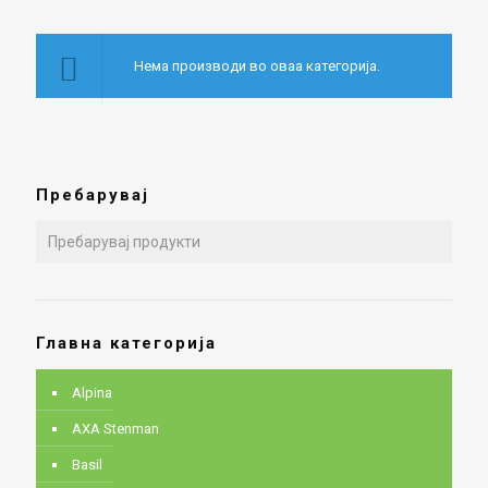
Нема производи во оваа категорија.
Пребарувај
Главна категорија
Alpina
AXA Stenman
Basil