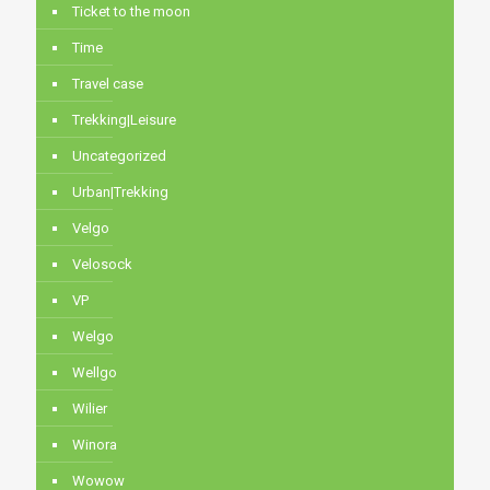
Ticket to the moon
Time
Travel case
Trekking|Leisure
Uncategorized
Urban|Trekking
Velgo
Velosock
VP
Welgo
Wellgo
Wilier
Winora
Wowow