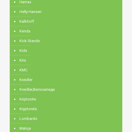
Hamax
Helly Hansen
Kalkhoff
Kenda
Kick Stands
Kids
Kits
KMC
Kreidler
Kreidler,Велосипеди
Kriptonite
Kryptonite
Lombardo
Maloja