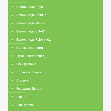
Велосипеди роуд
Велосипеди,Haibike
Велосипеди,MONZ
Велосипеди,QU-AX
Велосипеди,Rebel Kidz
Водени спортови
Детски велосипед
Електроника
Облека и обувки
Опрема
Резервни Делови
Санки
Ски Облека