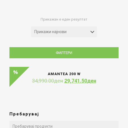
Прикажан е еден резултат
ФИЛТЕРИ
AMANTEA 200 W
Original
Current
34,990.00
ден
29,741.50
ден
price
price
was:
is:
34,990.00ден.
29,741.50ден
Пребарувај