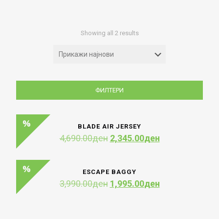
Sorted
Showing all 2 results
by
latest
ФИЛТЕРИ
BLADE AIR JERSEY
Original
Current
4,690.00
ден
2,345.00
ден
price
price
was:
is:
4,690.00ден.
2,345.00ден.
ESCAPE BAGGY
Original
Current
3,990.00
ден
1,995.00
ден
price
price
was:
is:
3,990.00ден.
1,995.00ден.