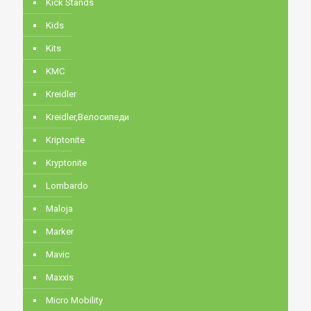
Kick Stands
Kids
Kits
KMC
Kreidler
Kreidler,Велосипеди
Kriptonite
Kryptonite
Lombardo
Maloja
Marker
Mavic
Maxxis
Micro Mobility