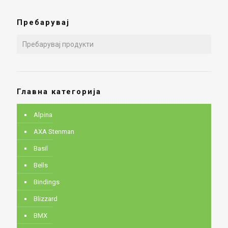
Пребарувај
Главна категорија
Alpina
AXA Stenman
Basil
Bells
Bindings
Blizzard
BMX