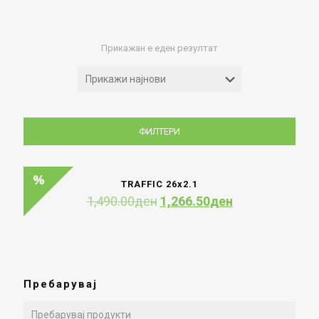
Прикажан е еден резултат
ФИЛТЕРИ
TRAFFIC 26х2.1
Original
Current
1,490.00
ден
1,266.50
ден
price
price
was:
is:
1,490.00ден.
1,266.50ден.
Пребарувај