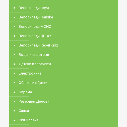
Велосипеди роуд
Велосипеди,Haibike
Велосипеди,MONZ
Велосипеди,QU-AX
Велосипеди,Rebel Kidz
Водени спортови
Детски велосипед
Електроника
Облека и обувки
Опрема
Резервни Делови
Санки
Ски Облека