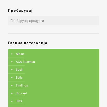
Пребарувај
Главна категорија
Alpina
AXA Stenman
Basil
Bells
Bindings
Blizzard
BMX