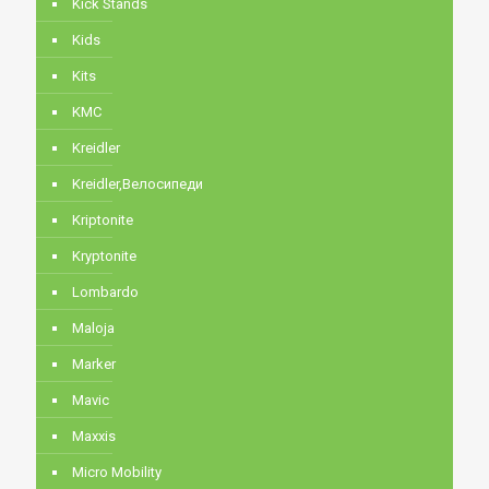
Kick Stands
Kids
Kits
KMC
Kreidler
Kreidler,Велосипеди
Kriptonite
Kryptonite
Lombardo
Maloja
Marker
Mavic
Maxxis
Micro Mobility