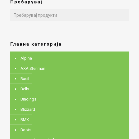
Пребарувај
Главна категорија
Alpina
AXA Stenman
Basil
Bells
Bindings
Blizzard
BMX
Boots