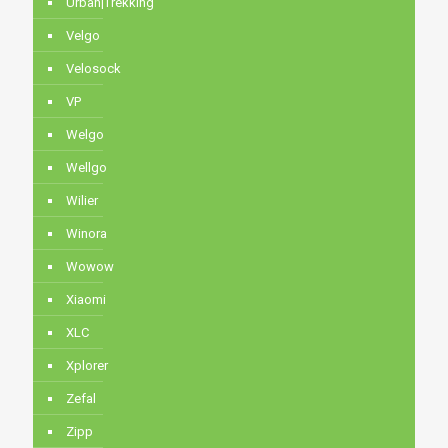
Urban|Trekking
Velgo
Velosock
VP
Welgo
Wellgo
Wilier
Winora
Wowow
Xiaomi
XLC
Xplorer
Zefal
Zipp