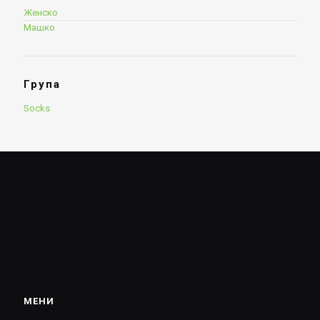
Женско
Машко
Група
Socks
МЕНИ